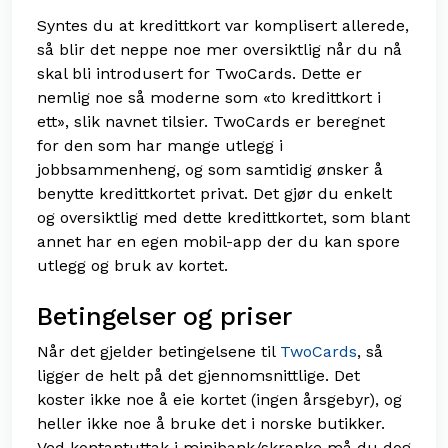
Syntes du at kredittkort var komplisert allerede,
så blir det neppe noe mer oversiktlig når du nå
skal bli introdusert for TwoCards. Dette er
nemlig noe så moderne som «to kredittkort i
ett», slik navnet tilsier. TwoCards er beregnet
for den som har mange utlegg i
jobbsammenheng, og som samtidig ønsker å
benytte kredittkortet privat. Det gjør du enkelt
og oversiktlig med dette kredittkortet, som blant
annet har en egen mobil-app der du kan spore
utlegg og bruk av kortet.
Betingelser og priser
Når det gjelder betingelsene til
TwoCards
, så
ligger de helt på det gjennomsnittlige. Det
koster ikke noe å eie kortet (ingen årsgebyr), og
heller ikke noe å bruke det i norske butikker.
Ved kontantuttak i minibank/skranke må du dog